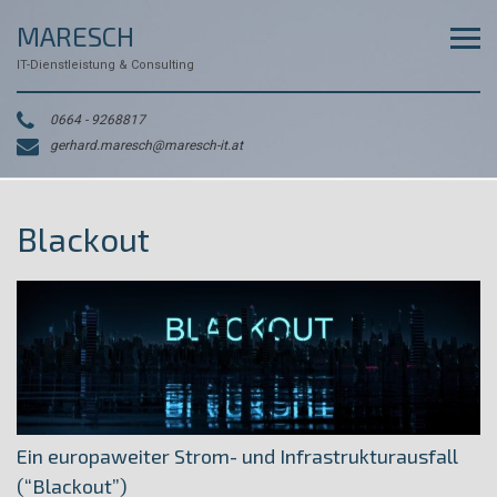
Skip
MARESCH
to
content
IT-Dienstleistung & Consulting
0664 - 9268817
gerhard.maresch@maresch-it.at
Blackout
Ein europaweiter Strom- und Infrastrukturausfall
(“Blackout”)