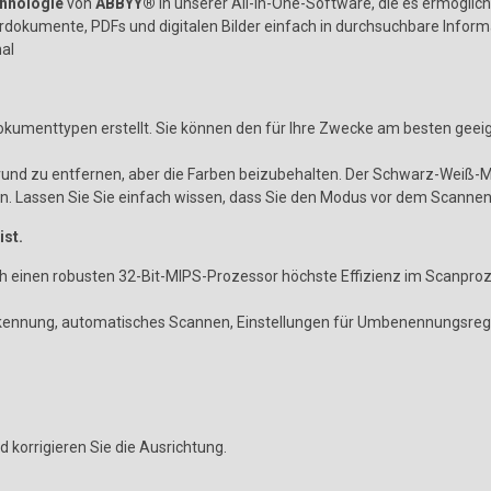
hnologie
von
ABBYY®
in unserer All-in-One-Software, die es ermöglic
dokumente, PDFs und digitalen Bilder einfach in durchsuchbare Infor
al
Dokumenttypen erstellt. Sie können den für Ihre Zwecke am besten gee
nd zu entfernen, aber die Farben beizubehalten. Der Schwarz-Weiß-
 Lassen Sie Sie einfach wissen, dass Sie den Modus vor dem Scanne
ist.
h einen robusten 32-Bit-MIPS-Prozessor höchste Effizienz im Scanproz
nnung, automatisches Scannen, Einstellungen für Umbenennungsregeln 
 korrigieren Sie die Ausrichtung.