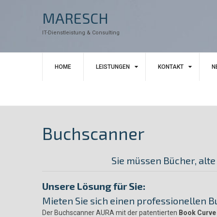
Skip
MARESCH
to
content
IT-Dienstleistung & Consulting
HOME
LEISTUNGEN
KONTAKT
N
Buchscanner
Sie müssen Bücher, alte 
Unsere Lösung für Sie:
Mieten Sie sich einen professionellen 
Der Buchscanner AURA mit der patentierten
Book Curve