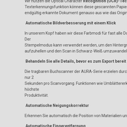
Wir nutzen die Optical Character
Recognition (OCR)-Tec
Texterkennungsfunktion können diese gescannten Papier
endgültig erkannte Dokument genauso aus wie das Origin
Automatische Bildverbesserung mit einem Klick
In unserem Kopf haben wir diese Farbmodi für fast alle 
Der
Stempelmodus kann verwendet werden, um den Hintergru
aufzuhellen und den Scan in Schwarz-Weiß umzuwandeln.
Behandeln Sie alle Details, bevor es zum Export bereit 
Die tragbaren Buchscanner der AURA-Serie erzielen durc
nur 2
Sekunden pro Scanvorgang. Funktionen wie Umblättererke
höchste
Produktivität.
Automatische Neigungskorrektur
Erkennen Sie automatisch die Position von Materialien und
Automatische Fingerentfernung