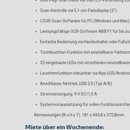
Überträgt Scan-Datei via USB-2.0-Verbindung zu
Scan-Kontrolle via 5,1-cm-Farbdisplay (2″)
CZUR-Scan-Software für PC (Windows und Mac)
Leistungsfähige OCR-Software ABBYY für bis z
Einfache Bedienung via Handschalter oder Fußsc
Tischleuchten-Funktion mit einstellbarer Farbte
32 eingebaute LEDs mit verschieden einstellbare
Leuchtenfunktion steuerbar via App (iOS/Androi
Anschlüsse: Netzteil, USB 2.0 (Typ A/B)
Stromversorgung: 9 V DC/1,5 A
Systemvoraussetzung für vollen Funktionsumfan
Abmessungen (B x H x T): 181 x 443,8 x 372,8mm
Miete über ein Wochenende: