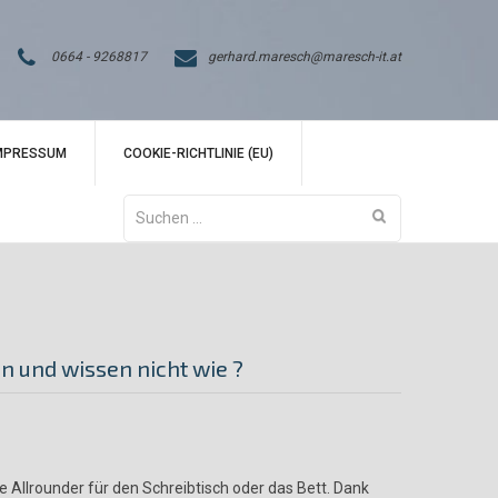
0664 - 9268817
gerhard.maresch@maresch-it.at
MPRESSUM
COOKIE-RICHTLINIE (EU)
Suchen
nach:
en und wissen nicht wie ?
e Allrounder für den Schreibtisch oder das Bett. Dank