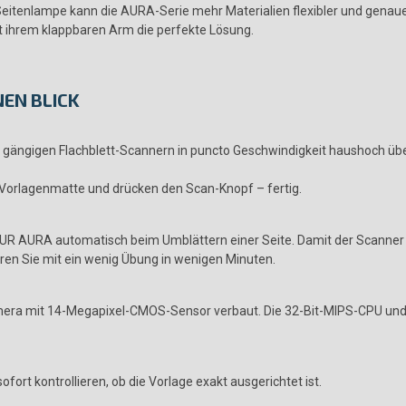
Seitenlampe kann die AURA-Serie mehr Materialien flexibler und genau
 ihrem klappbaren Arm die perfekte Lösung.
NEN BLICK
ängigen Flachblett-Scannern in puncto Geschwindigkeit haushoch überle
 Vorlagenmatte und drücken den Scan-Knopf – fertig.
CZUR AURA automatisch beim Umblättern einer Seite. Damit der Scanner
eren Sie mit ein wenig Übung in wenigen Minuten.
mera mit 14-Megapixel-CMOS-Sensor verbaut. Die 32-Bit-MIPS-CPU und 
fort kontrollieren, ob die Vorlage exakt ausgerichtet ist.