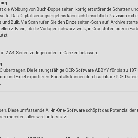
rung
t die Wölbung von Buch-Doppelseiten, korrigiert störende Schatten und
seite. Das Digitalisierungsergebnis kann sich hinsichtlich Präzision m
 und Bulk. Via Scan rufen Sie den Einzelseiten-Scan auf. Archive starte
ellen z. B. ein, ob die Vorlagen schwarz-weiß, in Graustufen oder in Farb
ützt.
 in 2 A4-Seiten zerlegen oder im Ganzen belassen.
g
übertragen. Die leistungsfähige OCR-Software ABBYY für bis zu 187 S
rd und Excel exportieren. Ebenfalls können durchsuchbare PDF-Dateie
.
n. Diese umfassende All-in-One-Software schöpft das Potenzial der t
n möchten, alles wird unterstützt.