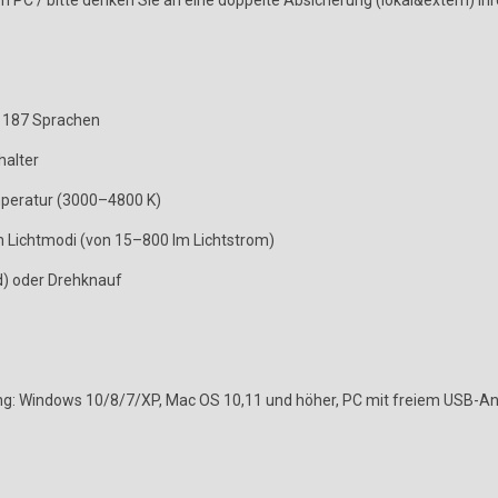
m PC / bitte denken Sie an eine doppelte Absicherung (lokal&extern) 
u 187 Sprachen
halter
mperatur (3000–4800 K)
n Lichtmodi (von 15–800 lm Lichtstrom)
d) oder Drehknauf
g: Windows 10/8/7/XP, Mac OS 10,11 und höher, PC mit freiem USB-A